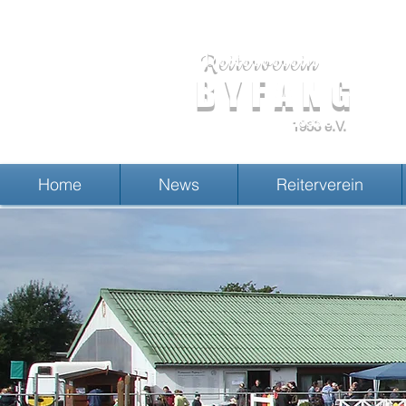
Reiterverein
BYFANG
1953 e.V.
Home
News
Reiterverein