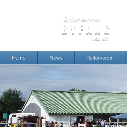
Reiterverein
BYFANG
1953 e.V.
Home
News
Reiterverein